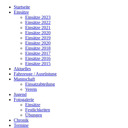
Jahr
Monat
Jahr
Monat
Startseite
Einsätze
Einsätze 2023
Einsätze 2022
Einsätze 2021
Einsätze 2020
Einsätze 2019
Einsätze 2020
Einsätze 2018
Einsätze 2017
Einsätze 2016
Einsätze 2015
Aktuelles
Fahrzeuge / Ausrüstung
Mannschaft
Einsatzabteilung
Verein
Jugend
Fotogalerie
Einsätze
Festlichkeiten
Übungen
Chronik
Termine