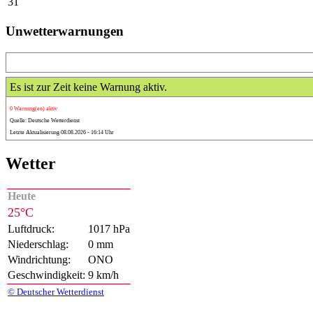
31
Unwetterwarnungen
Es ist zur Zeit keine Warnung aktiv.
0 Warnung(en) aktiv
Quelle: Deutsche Wetterdienst
Letzte Aktualisierung 08.08.2026 - 16:14 Uhr
Wetter
Heute
25°C
Luftdruck:
1017 hPa
Niederschlag:
0 mm
Windrichtung:
ONO
Geschwindigkeit:
9 km/h
© Deutscher Wetterdienst