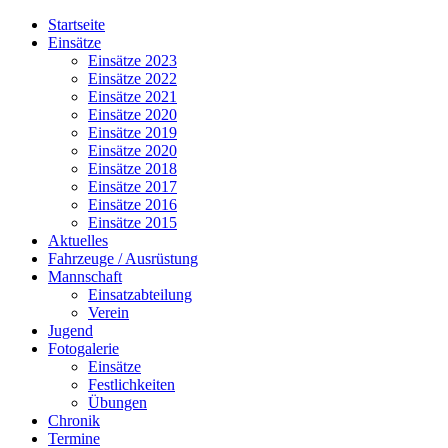
Jahr
Monat
Jahr
Monat
Startseite
Einsätze
Einsätze 2023
Einsätze 2022
Einsätze 2021
Einsätze 2020
Einsätze 2019
Einsätze 2020
Einsätze 2018
Einsätze 2017
Einsätze 2016
Einsätze 2015
Aktuelles
Fahrzeuge / Ausrüstung
Mannschaft
Einsatzabteilung
Verein
Jugend
Fotogalerie
Einsätze
Festlichkeiten
Übungen
Chronik
Termine