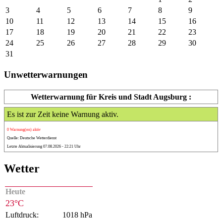
3
4
5
6
7
8
9
10
11
12
13
14
15
16
17
18
19
20
21
22
23
24
25
26
27
28
29
30
31
Unwetterwarnungen
Wetterwarnung für Kreis und Stadt Augsburg :
Es ist zur Zeit keine Warnung aktiv.
0 Warnung(en) aktiv
Quelle: Deutsche Wetterdienst
Letzte Aktualisierung 07.08.2026 - 22:21 Uhr
Wetter
Heute
23°C
Luftdruck:
1018 hPa