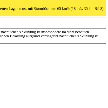
ierten Lagen muss mit Sturmböen um 65 km/h (18 m/s, 35 kn, Bft 8)
 nächtlicher Abkühlung ist insbesondere im dicht bebauten
chen Belastung aufgrund verringerter nächtlicher Abkühlung ist