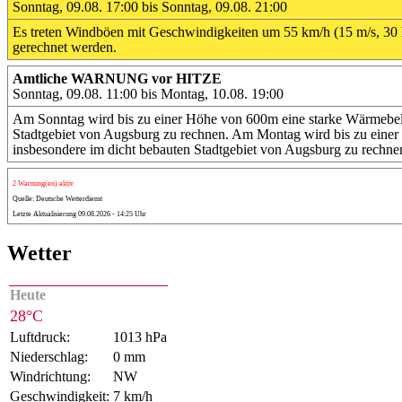
Sonntag, 09.08. 17:00 bis Sonntag, 09.08. 21:00
Es treten Windböen mit Geschwindigkeiten um 55 km/h (15 m/s, 30 k
gerechnet werden.
Amtliche WARNUNG vor HITZE
Sonntag, 09.08. 11:00 bis Montag, 10.08. 19:00
Am Sonntag wird bis zu einer Höhe von 600m eine starke Wärmebelast
Stadtgebiet von Augsburg zu rechnen. Am Montag wird bis zu einer 
insbesondere im dicht bebauten Stadtgebiet von Augsburg zu rechne
2 Warnung(en) aktiv
Quelle: Deutsche Wetterdienst
Letzte Aktualisierung 09.08.2026 - 14:25 Uhr
Wetter
Heute
28°C
Luftdruck:
1013 hPa
Niederschlag:
0 mm
Windrichtung:
NW
Geschwindigkeit:
7 km/h