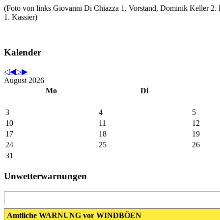
(Foto von links Giovanni Di Chiazza 1. Vorstand, Dominik Keller 
1. Kassier)
Kalender
August 2026
Mo
Di
3
4
5
10
11
12
17
18
19
24
25
26
31
Unwetterwarnungen
Amtliche WARNUNG vor WINDBÖEN