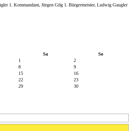
gler 1. Kommandant, Jürgen Gilg 1. Bürgermeister, Ludwig Gaugler
Sa
So
1
2
8
9
15
16
22
23
29
30