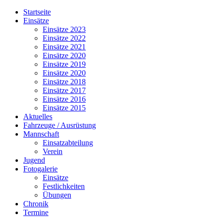
Jahr
Monat
Jahr
Monat
Startseite
Einsätze
Einsätze 2023
Einsätze 2022
Einsätze 2021
Einsätze 2020
Einsätze 2019
Einsätze 2020
Einsätze 2018
Einsätze 2017
Einsätze 2016
Einsätze 2015
Aktuelles
Fahrzeuge / Ausrüstung
Mannschaft
Einsatzabteilung
Verein
Jugend
Fotogalerie
Einsätze
Festlichkeiten
Übungen
Chronik
Termine