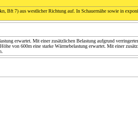
n, Bft 7) aus westlicher Richtung auf. In Schauernähe sowie in expon
ung erwartet. Mit einer zusätzlichen Belastung aufgrund verringerter
Höhe von 600m eine starke Wärmebelastung erwartet. Mit einer zusätzli
n.