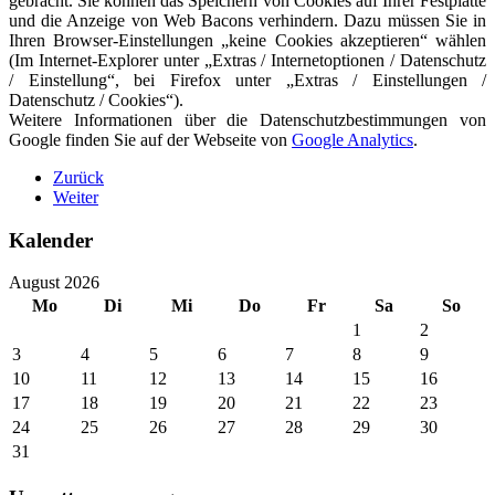
gebracht. Sie können das Speichern von Cookies auf Ihrer Festplatte
und die Anzeige von Web Bacons verhindern. Dazu müssen Sie in
Ihren Browser-Einstellungen „keine Cookies akzeptieren“ wählen
(Im Internet-Explorer unter „Extras / Internetoptionen / Datenschutz
/ Einstellung“, bei Firefox unter „Extras / Einstellungen /
Datenschutz / Cookies“).
Weitere Informationen über die Datenschutzbestimmungen von
Google finden Sie auf der Webseite von
Google Analytics
.
Zurück
Weiter
Kalender
August 2026
Mo
Di
Mi
Do
Fr
Sa
So
1
2
3
4
5
6
7
8
9
10
11
12
13
14
15
16
17
18
19
20
21
22
23
24
25
26
27
28
29
30
31