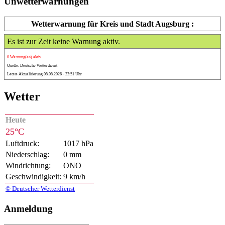
Unwetterwarnungen
Wetterwarnung für Kreis und Stadt Augsburg :
Es ist zur Zeit keine Warnung aktiv.
0 Warnung(en) aktiv
Quelle: Deutsche Wetterdienst
Letzte Aktualisierung 08.08.2026 - 23:51 Uhr
Wetter
Heute
25°C
Luftdruck:
1017 hPa
Niederschlag:
0 mm
Windrichtung:
ONO
Geschwindigkeit:
9 km/h
© Deutscher Wetterdienst
Anmeldung