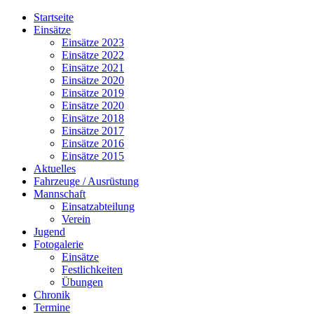
Jahr
Monat
Jahr
Monat
Startseite
Einsätze
Einsätze 2023
Einsätze 2022
Einsätze 2021
Einsätze 2020
Einsätze 2019
Einsätze 2020
Einsätze 2018
Einsätze 2017
Einsätze 2016
Einsätze 2015
Aktuelles
Fahrzeuge / Ausrüstung
Mannschaft
Einsatzabteilung
Verein
Jugend
Fotogalerie
Einsätze
Festlichkeiten
Übungen
Chronik
Termine