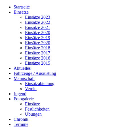
Jahr
Monat
Jahr
Monat
Startseite
Einsätze
Einsätze 2023
Einsätze 2022
Einsätze 2021
Einsätze 2020
Einsätze 2019
Einsätze 2020
Einsätze 2018
Einsätze 2017
Einsätze 2016
Einsätze 2015
Aktuelles
Fahrzeuge / Ausrüstung
Mannschaft
Einsatzabteilung
Verein
Jugend
Fotogalerie
Einsätze
Festlichkeiten
Übungen
Chronik
Termine