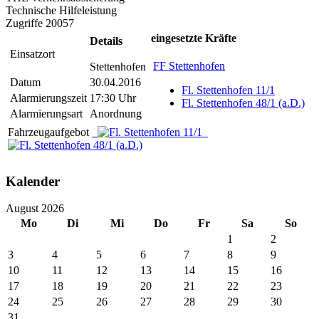
Technische Hilfeleistung
Zugriffe 20057
eingesetzte Kräfte
Details
Einsatzort
FF Stettenhofen
Stettenhofen
Datum
30.04.2016
Fl. Stettenhofen 11/1
Alarmierungszeit
17:30 Uhr
Fl. Stettenhofen 48/1 (a.D.)
Alarmierungsart
Anordnung
Fahrzeugaufgebot
Kalender
August 2026
Mo
Di
Mi
Do
Fr
Sa
So
1
2
3
4
5
6
7
8
9
10
11
12
13
14
15
16
17
18
19
20
21
22
23
24
25
26
27
28
29
30
31