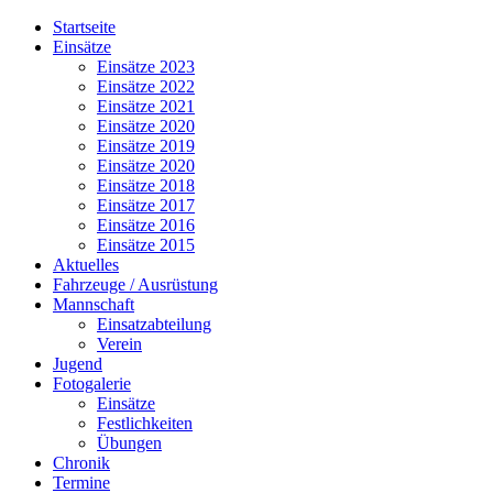
Jahr
Monat
Jahr
Monat
Startseite
Einsätze
Einsätze 2023
Einsätze 2022
Einsätze 2021
Einsätze 2020
Einsätze 2019
Einsätze 2020
Einsätze 2018
Einsätze 2017
Einsätze 2016
Einsätze 2015
Aktuelles
Fahrzeuge / Ausrüstung
Mannschaft
Einsatzabteilung
Verein
Jugend
Fotogalerie
Einsätze
Festlichkeiten
Übungen
Chronik
Termine