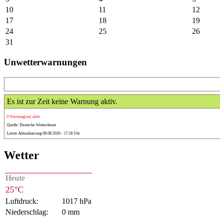
10
11
12
17
18
19
24
25
26
31
Unwetterwarnungen
Es ist zur Zeit keine Warnung aktiv.
0 Warnung(en) aktiv
Quelle: Deutsche Wetterdienst
Letzte Aktualisierung 08.08.2026 - 17:18 Uhr
Wetter
Heute
25°C
Luftdruck:
1017 hPa
Niederschlag:
0 mm