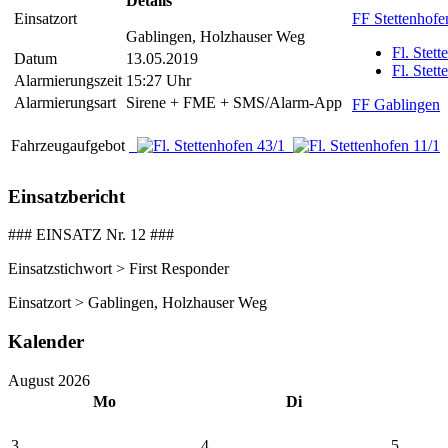
Details
Einsatzort
FF Stettenhofe
Gablingen, Holzhauser Weg
Fl. Stet
Datum
13.05.2019
Fl. Stet
Alarmierungszeit
15:27 Uhr
Alarmierungsart
Sirene + FME + SMS/Alarm-App
FF Gablingen
Fahrzeugaufgebot
Einsatzbericht
### EINSATZ Nr. 12 ###
Einsatzstichwort > First Responder
Einsatzort > Gablingen, Holzhauser Weg
Kalender
August 2026
Mo
Di
3
4
5