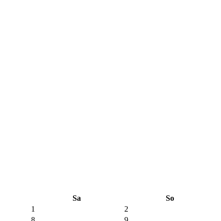
Sa
So
1
2
8
9