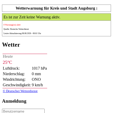
Wetterwarnung für Kreis und Stadt Augsburg :
Es ist zur Zeit keine Warnung aktiv.
0 Warnung(en) aktiv
Quelle: Deutsche Wetterdienst
Letzte Aktualisierung 08.08.2026 - 00:01 Uhr
Wetter
Heute
25°C
Luftdruck:
1017 hPa
Niederschlag:
0 mm
Windrichtung:
ONO
Geschwindigkeit:
9 km/h
© Deutscher Wetterdienst
Anmeldung