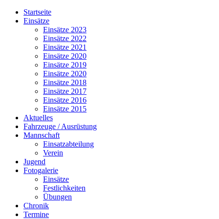
Jahr
Monat
Jahr
Monat
Startseite
Einsätze
Einsätze 2023
Einsätze 2022
Einsätze 2021
Einsätze 2020
Einsätze 2019
Einsätze 2020
Einsätze 2018
Einsätze 2017
Einsätze 2016
Einsätze 2015
Aktuelles
Fahrzeuge / Ausrüstung
Mannschaft
Einsatzabteilung
Verein
Jugend
Fotogalerie
Einsätze
Festlichkeiten
Übungen
Chronik
Termine