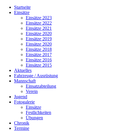
Jahr
Monat
Jahr
Monat
Startseite
Einsätze
Einsätze 2023
Einsätze 2022
Einsätze 2021
Einsätze 2020
Einsätze 2019
Einsätze 2020
Einsätze 2018
Einsätze 2017
Einsätze 2016
Einsätze 2015
Aktuelles
Fahrzeuge / Ausrüstung
Mannschaft
Einsatzabteilung
Verein
Jugend
Fotogalerie
Einsätze
Festlichkeiten
Übungen
Chronik
Termine