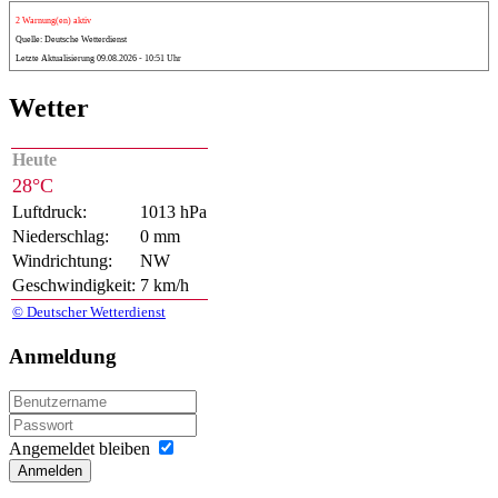
2 Warnung(en) aktiv
Quelle: Deutsche Wetterdienst
Letzte Aktualisierung 09.08.2026 - 10:51 Uhr
Wetter
Heute
28°C
Luftdruck:
1013 hPa
Niederschlag:
0 mm
Windrichtung:
NW
Geschwindigkeit:
7 km/h
© Deutscher Wetterdienst
Anmeldung
Angemeldet bleiben
Anmelden