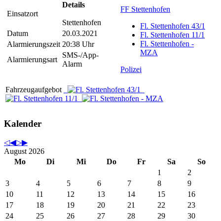
Details
FF Stettenhofen
Einsatzort
Stettenhofen
Fl. Stettenhofen 43/1
Datum
20.03.2021
Fl. Stettenhofen 11/1
Fl. Stettenhofen -
Alarmierungszeit
20:38 Uhr
MZA
SMS-/App-
Alarmierungsart
Alarm
Polizei
Fahrzeugaufgebot
Kalender
August 2026
Mo
Di
Mi
Do
Fr
Sa
So
1
2
3
4
5
6
7
8
9
10
11
12
13
14
15
16
17
18
19
20
21
22
23
24
25
26
27
28
29
30