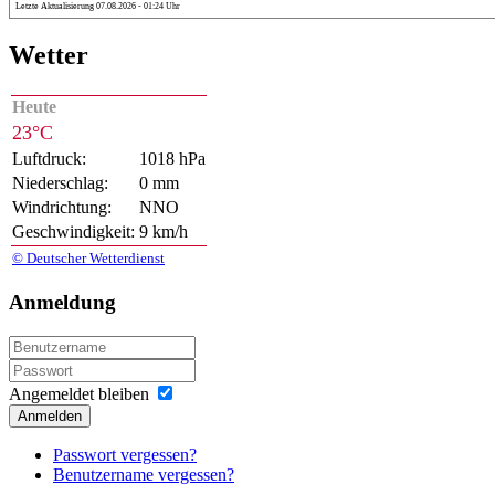
Letzte Aktualisierung 07.08.2026 - 01:24 Uhr
Wetter
Heute
23°C
Luftdruck:
1018 hPa
Niederschlag:
0 mm
Windrichtung:
NNO
Geschwindigkeit:
9 km/h
© Deutscher Wetterdienst
Anmeldung
Angemeldet bleiben
Anmelden
Passwort vergessen?
Benutzername vergessen?