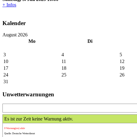
+ Infos
Kalender
August 2026
Mo
Di
3
4
5
10
11
12
17
18
19
24
25
26
31
Unwetterwarnungen
Es ist zur Zeit keine Warnung aktiv.
0 Warnung(en) aktiv
Quelle: Deutsche Wetterdienst