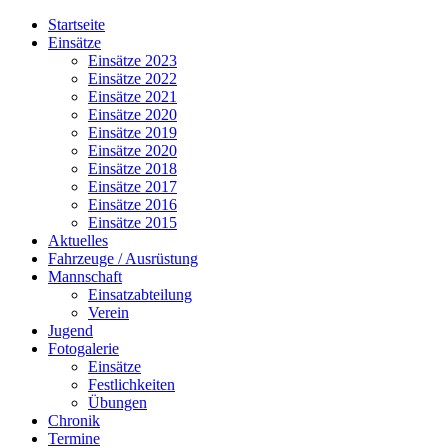
Jahr
Monat
Jahr
Monat
Startseite
Einsätze
Einsätze 2023
Einsätze 2022
Einsätze 2021
Einsätze 2020
Einsätze 2019
Einsätze 2020
Einsätze 2018
Einsätze 2017
Einsätze 2016
Einsätze 2015
Aktuelles
Fahrzeuge / Ausrüstung
Mannschaft
Einsatzabteilung
Verein
Jugend
Fotogalerie
Einsätze
Festlichkeiten
Übungen
Chronik
Termine