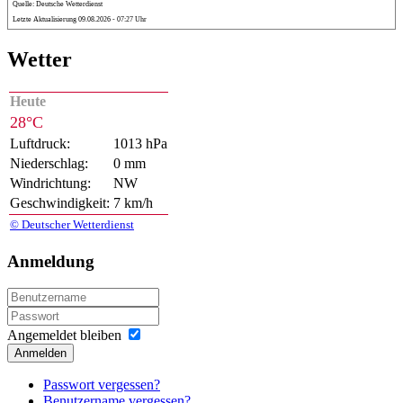
Quelle: Deutsche Wetterdienst
Letzte Aktualisierung 09.08.2026 - 07:27 Uhr
Wetter
Heute
28°C
Luftdruck:
1013 hPa
Niederschlag:
0 mm
Windrichtung:
NW
Geschwindigkeit:
7 km/h
© Deutscher Wetterdienst
Anmeldung
Angemeldet bleiben
Anmelden
Passwort vergessen?
Benutzername vergessen?