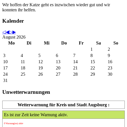
Wir hoffen der Katze geht es inzwischen wieder gut und wir
konnten ihr helfen.
Kalender
August 2026
Mo
Di
Mi
Do
Fr
Sa
So
1
2
3
4
5
6
7
8
9
10
11
12
13
14
15
16
17
18
19
20
21
22
23
24
25
26
27
28
29
30
31
Unwetterwarnungen
Wetterwarnung für Kreis und Stadt Augsburg :
Es ist zur Zeit keine Warnung aktiv.
0 Warnung(en) aktiv