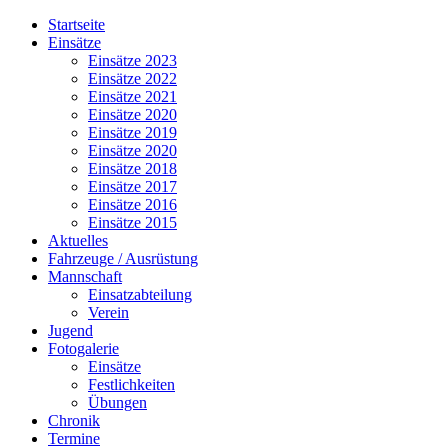
Jahr
Monat
Jahr
Monat
Startseite
Einsätze
Einsätze 2023
Einsätze 2022
Einsätze 2021
Einsätze 2020
Einsätze 2019
Einsätze 2020
Einsätze 2018
Einsätze 2017
Einsätze 2016
Einsätze 2015
Aktuelles
Fahrzeuge / Ausrüstung
Mannschaft
Einsatzabteilung
Verein
Jugend
Fotogalerie
Einsätze
Festlichkeiten
Übungen
Chronik
Termine